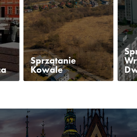
Sp
Sprzątanie
Wr
ca
Kowale
Dw