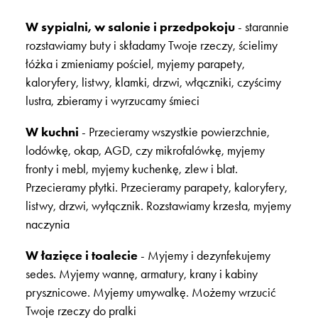
W sypialni, w salonie i przedpokoju
- starannie
rozstawiamy buty i składamy Twoje rzeczy, ścielimy
łóżka i zmieniamy pościel, myjemy parapety,
kaloryfery, listwy, klamki, drzwi, włączniki, czyścimy
lustra, zbieramy i wyrzucamy śmieci
W kuchni
- Przecieramy wszystkie powierzchnie,
lodówkę, okap, AGD, czy mikrofalówkę, myjemy
fronty i mebl, myjemy kuchenkę, zlew i blat.
Przecieramy płytki. Przecieramy parapety, kaloryfery,
listwy, drzwi, wyłącznik. Rozstawiamy krzesła, myjemy
naczynia
W łazięce i toalecie
- Myjemy i dezynfekujemy
sedes. Myjemy wannę, armatury, krany i kabiny
prysznicowe. Myjemy umywalkę. Możemy wrzucić
Twoje rzeczy do pralki