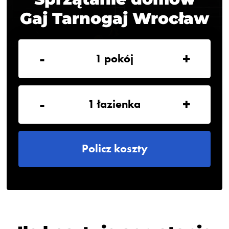
Gaj Tarnogaj Wrocław
-
+
1
pokój
-
+
1
łazienka
Policz koszty