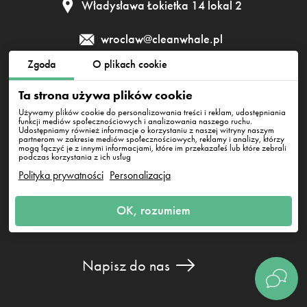
Władysława Łokietka 14 lokal 2
wroclaw@cleanwhale.pl
Zgoda
O plikach cookie
Regulamin
Polityka prywatności
Polityka cookies
Ta strona używa plików cookie
Używamy plików cookie do personalizowania treści i reklam, udostępniania
funkcji mediów społecznościowych i analizowania naszego ruchu.
Udostępniamy również informacje o korzystaniu z naszej witryny naszym
Clean Whale Sp. z o.o., KRS 0000868230, NIP: 6751738063,
partnerom w zakresie mediów społecznościowych, reklamy i analizy, którzy
REGON: 38745511400000
mogą łączyć je z innymi informacjami, które im przekazałeś lub które zebrali
Wrocław, Władysława Łokietka 14 lokal 2, 30-010
podczas korzystania z ich usług
Polityka prywatności
Personalizacja
OK, rozumiem
Napisz do nas