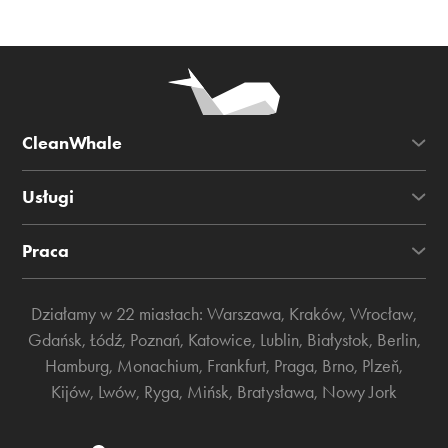
CleanWhale
Usługi
Praca
Działamy w 22 miastach:
Warszawa
,
Kraków
,
Wrocław
,
Gdańsk
,
Łódź
,
Poznań
,
Katowice
,
Lublin
,
Białystok
,
Berlin
,
Hamburg
,
Monachium
,
Frankfurt
,
Praga
,
Brno
,
Plzeň
,
Kijów
,
Lwów
,
Ryga
,
Mińsk
,
Bratysława
,
Nowy Jork