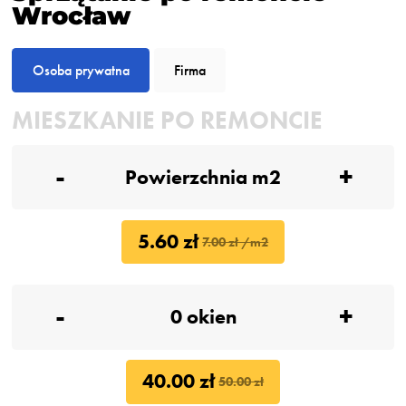
Wrocław
Osoba prywatna
Firma
MIESZKANIE PO REMONCIE
-
+
5.60 zł
7.00 zł /m2
-
+
40.00 zł
50.00 zł