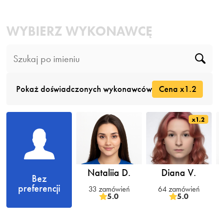
WYBIERZ WYKONAWCĘ
Pokaż doświadczonych wykonawców
Cena x1.2
x1.2
Nataliia D.
Diana V.
Bez
preferencji
33 zamówień
64 zamówień
5.0
5.0