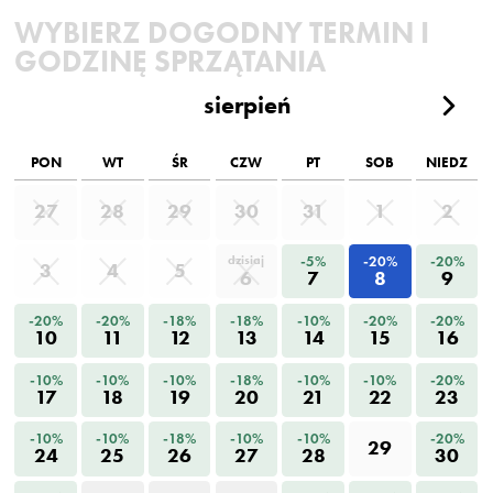
WYBIERZ DOGODNY TERMIN I
GODZINĘ SPRZĄTANIA
sierpień
PON
WT
ŚR
CZW
PT
SOB
NIEDZ
27
28
29
30
31
1
2
-5%
-20%
-20%
dzisiaj
3
4
5
6
7
8
9
-20%
-20%
-18%
-18%
-10%
-20%
-20%
10
11
12
13
14
15
16
-10%
-10%
-10%
-18%
-10%
-10%
-20%
17
18
19
20
21
22
23
-10%
-10%
-18%
-10%
-10%
-20%
29
24
25
26
27
28
30