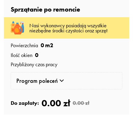
Sprzątanie po remoncie
Nasi wykonawcy posiadają wszystkie
niezbędne środki czystości oraz sprzęt
0
m2
Powierzchnia
0
Ilość okien
Przybliżony czas pracy
Program poleceń
0.00 zł
Do zapłaty:
0.00 zł