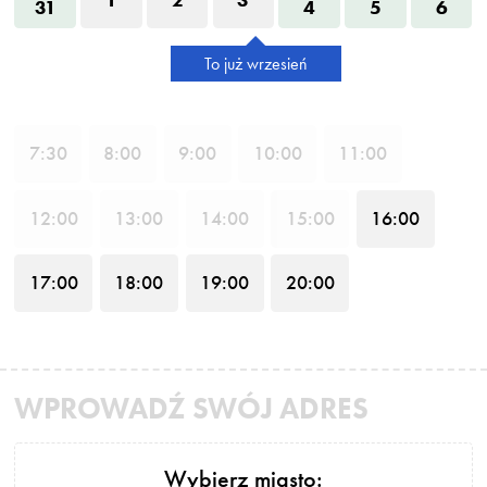
1
2
3
31
4
5
6
To już wrzesień
7
:30
8
:00
9
:00
10
:00
11
:00
12
:00
13
:00
14
:00
15
:00
16
:00
17
:00
18
:00
19
:00
20
:00
WPROWADŹ SWÓJ ADRES
Wybierz miasto: