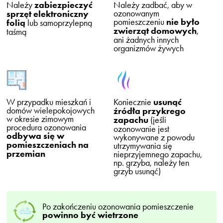
Należy
zabiezpieczyć
Należy zadbać, aby w
ozonowanym
sprzęt elektroniczny
pomieszczeniu
nie było
folią
lub samoprzylepną
zwierząt domowych
,
taśmą
ani żadnych innych
organizmów żywych
W przypadku mieszkań i
Koniecznie
usunąć
domów wielepokojowych
źródła przykrego
w okresie zimowym
zapachu
(jeśli
procedura ozonowania
ozonowanie jest
odbywa się w
wykonywane z powodu
pomieszczeniach na
utrzymywania się
przemian
nieprzyjemnego zapachu,
np. grzyba, należy ten
grzyb usunąć)
Po zakończeniu ozonowania pomieszczenie
powinno być wietrzone