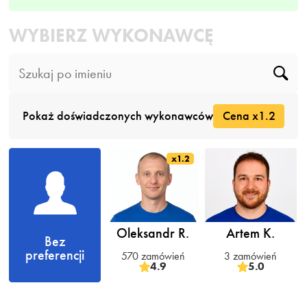
WYBIERZ WYKONAWCĘ
Pokaż doświadczonych wykonawców
Cena x1.2
x1.2
Oleksandr R.
Artem K.
Bez
preferencji
570 zamówień
3 zamówień
4.9
5.0