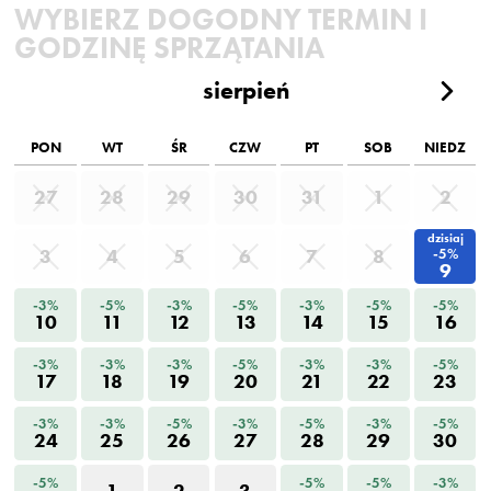
WYBIERZ DOGODNY TERMIN I
GODZINĘ SPRZĄTANIA
sierpień
PON
WT
ŚR
CZW
PT
SOB
NIEDZ
27
28
29
30
31
1
2
dzisiaj
3
4
5
6
7
8
-5%
9
-3%
-5%
-3%
-5%
-3%
-5%
-5%
10
11
12
13
14
15
16
-3%
-3%
-3%
-5%
-3%
-3%
-5%
17
18
19
20
21
22
23
-3%
-3%
-5%
-3%
-5%
-3%
-5%
24
25
26
27
28
29
30
-5%
-5%
-5%
-3%