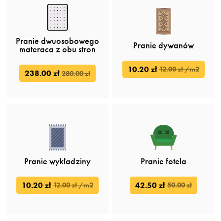
Pranie dwuosobowego
Pranie dywanów
materaca z obu stron
10.20 zł
12.00 zł /m2
238.00 zł
280.00 zł
Pranie wykładziny
Pranie fotela
10.20 zł
42.50 zł
12.00 zł /m2
50.00 zł