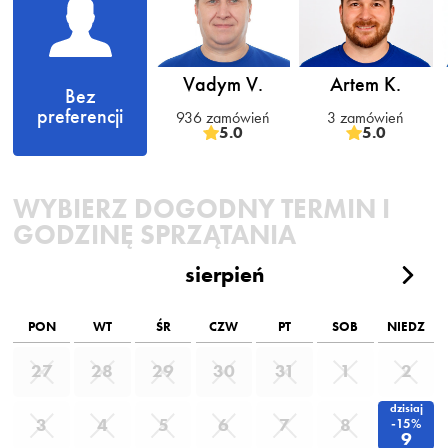
Vadym V.
Artem K.
Bez
preferencji
936 zamówień
3 zamówień
5.0
5.0
WYBIERZ DOGODNY TERMIN I
GODZINĘ SPRZĄTANIA
sierpień
PON
WT
ŚR
CZW
PT
SOB
NIEDZ
27
28
29
30
31
1
2
dzisiaj
3
4
5
6
7
8
-15%
9