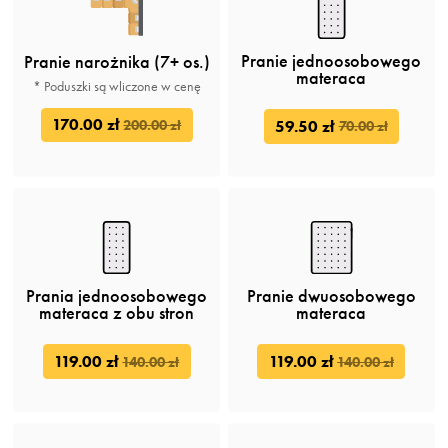
Pranie jednoosobowego
Pranie narożnika (7+ os.)
materaca
* Poduszki są wliczone w cenę
170.00 zł
200.00 zł
59.50 zł
70.00 zł
Prania jednoosobowego
Pranie dwuosobowego
materaca z obu stron
materaca
119.00 zł
119.00 zł
140.00 zł
140.00 zł