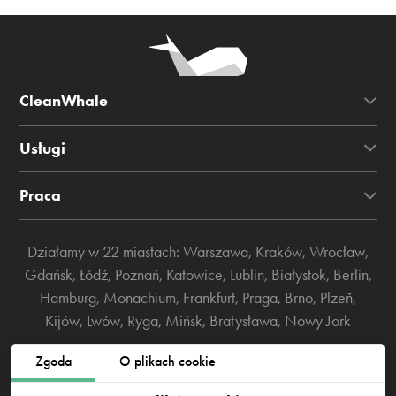
CleanWhale
Usługi
Praca
Działamy w 22 miastach:
Warszawa
,
Kraków
,
Wrocław
,
Gdańsk
,
Łódź
,
Poznań
,
Katowice
,
Lublin
,
Białystok
,
Berlin
,
Hamburg
,
Monachium
,
Frankfurt
,
Praga
,
Brno
,
Plzeň
,
Kijów
,
Lwów
,
Ryga
,
Mińsk
,
Bratysława
,
Nowy Jork
Zgoda
O plikach cookie
Władysława Łokietka 14 lokal 2