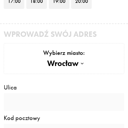
17
:00
18
:00
19
:00
20
:00
WPROWADŹ SWÓJ ADRES
Wybierz miasto:
Wrocław
Ulica
Kod pocztowy