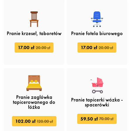
Pranie krzeseł, taboretów
Pranie fotela biurowego
17.00 zł
17.00 zł
20.00 zł
20.00 zł
Pranie zagłówka
Pranie tapicerki wózka -
tapicerowanego do
spacerówki
łóżka
59.50 zł
70.00 zł
102.00 zł
120.00 zł