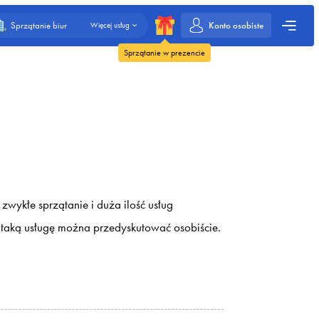
Konto osobiste
Sprzątanie biur
Więcej usług
Sprzątanie w prezencie
zwykłe sprzątanie i duża ilość usług
o, taką usługę można przedyskutować osobiście.