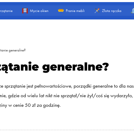
rzątanie
Mycie okien
Pranie mebli
Złota rączka
ątanie generalne?
zątanie generalne?
 sprzątanie jest pełnowartościowe, porządki generalne to dla nas 
ie, gdzie od wielu lat nikt nie sprzątał/nie żył/coś się wydarzył
ny w cenie 50 zł za godzinę.