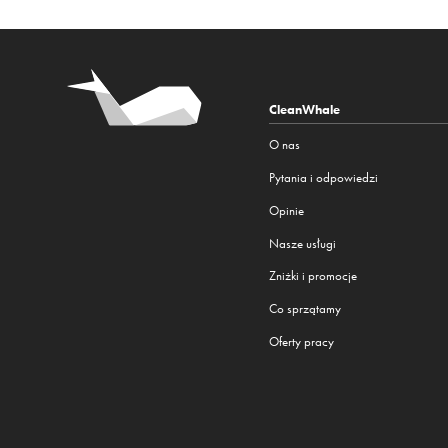
CleanWhale
O nas
Pytania i odpowiedzi
Opinie
Nasze usługi
Zniżki i promocje
Co sprzątamy
Oferty pracy