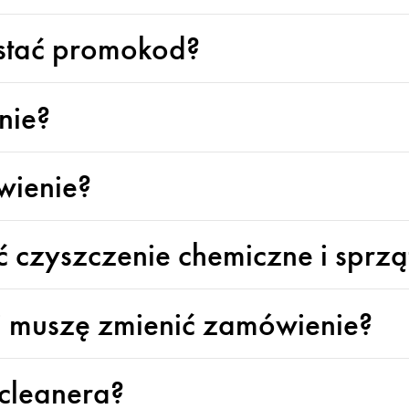
stać promokod?
nie?
wienie?
czyszczenie chemiczne i sprząt
li muszę zmienić zamówienie?
 cleanera?