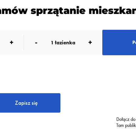
amów sprzątanie mieszkan
+
-
+
1
łazienka
P
Zapisz się
Dołącz do
Tam publi