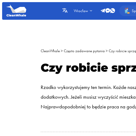
Sp
Wrocław
CleanWhale
>
Często zadawane pytania
>
Czy robicie sprz
Czy robicie spr
Rzadko wykorzystujemy ten termin. Każde nasze
dodatkowych. Jeżeli musisz wyczyścić mieszkan
Najprawdopodobniej to będzie praca na godzi