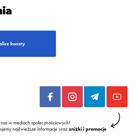
ia
olicz koszty
 nas w mediach społecznościowych!
kujemy najświeższe informacje oraz
zniżki i promocje