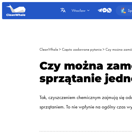
Sp
Wrocław
CleanWhale
>
Często zadawane pytania
>
Czy można zamówi
Czy można zamó
sprzątanie jed
Tak, czyszczeniem chemicznym zajmują się odd
sprzątaniem. To nie wpłynie na ogólny czas 