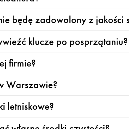
i nie będę zadowolony z jakości
ywieźć klucze po posprzątaniu?
j firmie?
o w Warszawie?
i letniskowe?
ć własne środki czystości?