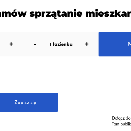
amów sprzątanie mieszkan
+
-
+
1
łazienka
P
Zapisz się
Dołącz do
Tam publi