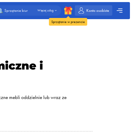
Konto osobiste
Sprzątanie biur
Więcej usług
Sprzątanie w prezencie
iczne i
czne mebli oddzielnie lub wraz ze