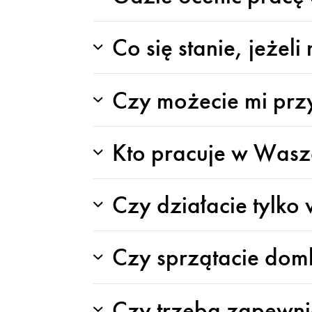
Co się stanie, jeżel
Czy możecie mi prz
Kto pracuje w Wasze
Czy działacie tylk
Czy sprzątacie domk
Czy trzeba zapewnia