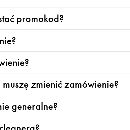
stać promokod?
nie?
wienie?
li muszę zmienić zamówienie?
nie generalne?
 cleanera?