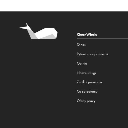
CleanWhale
O nas
Pytania i odpowiedzi
Opinie
Nasze usługi
Zniżki i promocje
Co sprzątamy
Oferty pracy