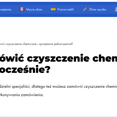
rzątanie
Mycie okien
Pranie mebli
Złota rączka
ć czyszczenie chemiczne i sprzątanie jednocześnie?
wić czyszczenie chem
nocześnie?
zielni specjaliści, dlatego też możesz zamówić czyszczenie chemi
wykonywania zamówienia.