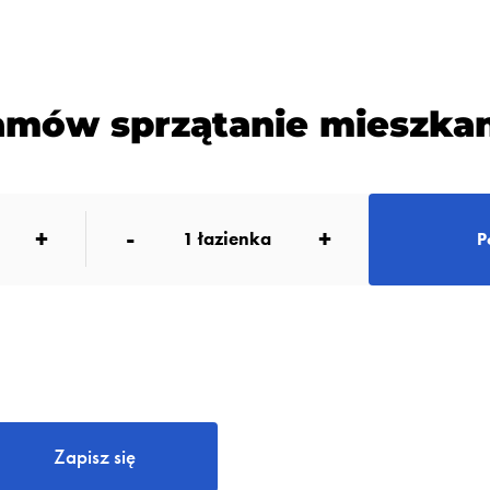
amów sprzątanie mieszkan
+
-
+
1
łazienka
P
Zapisz się