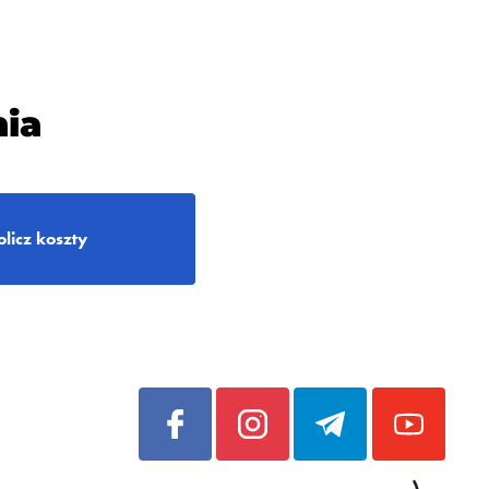
ia
olicz koszty