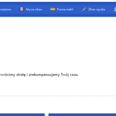
rzątanie
Mycie okien
Pranie mebli
Złota rączka
 zwrócimy stratę i zrekompensujemy Twój czas.