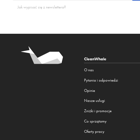
Jak wypisać się z newslettera?
CleanWhale
O nas
Pytania i odpowiedzi
Opinie
Nasze usługi
Zniżki i promocje
Co sprzątamy
Oferty pracy