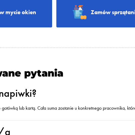
 mycie okien
Zamów sprzątani
wane pytania
napiwki?
e gotówką lub kartą. Cała suma zostanie u konkretnego pracownika, któ
y/a