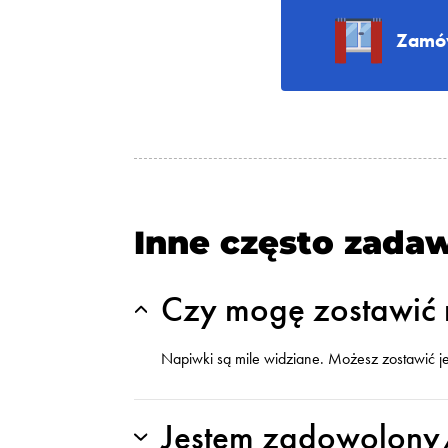
Zamów
Inne często zada
Czy mogę zostawić 
Napiwki są mile widziane. Możesz zostawić j
Jestem zadowolon