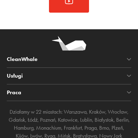
CleanWhale
Usługi
Praca
Działamy w 22 miastach:
Warszawa
,
Kraków
,
Wrocław
,
Gdańsk
,
Łódź
,
Poznań
,
Katowice
,
Lublin
,
Białystok
,
Berlin
,
Hamburg
,
Monachium
,
Frankfurt
,
Praga
,
Brno
,
Plzeň
,
Kijów
,
Lwów
,
Ryga
,
Mińsk
,
Bratysława
,
Nowy Jork