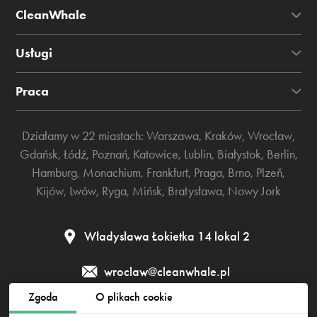
CleanWhale
Usługi
Praca
Działamy w 22 miastach:
Warszawa
,
Kraków
,
Wrocław
,
Gdańsk
,
Łódź
,
Poznań
,
Katowice
,
Lublin
,
Białystok
,
Berlin
,
Hamburg
,
Monachium
,
Frankfurt
,
Praga
,
Brno
,
Plzeň
,
Kijów
,
Lwów
,
Ryga
,
Mińsk
,
Bratysława
,
Nowy Jork
Władysława Łokietka 14 lokal 2
wroclaw@cleanwhale.pl
Zgoda
O plikach cookie