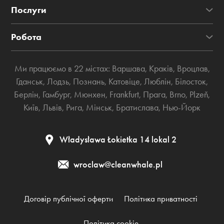
Послуги
Робота
Ми працюємо в 22 містах:
Варшава
,
Краків
,
Вроцлав
,
Гданськ
,
Лодзь
,
Познань
,
Катовіце
,
Люблін
,
Білосток
,
Берлін
,
Гамбург
,
Мюнхен
,
Frankfurt
,
Прага
,
Brno
,
Plzeň
,
Київ
,
Львів
,
Рига
,
Мінськ
,
Братислава
,
Нью-Йорк
Władysława Łokietka 14 lokal 2
wroclaw@cleanwhale.pl
Договір публічної оферти
Політика приватності
Політика cookie