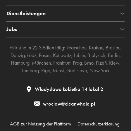
Dienstleistungen
Jobs
Wir sind in 22 Städten tätig:
Warschau
,
Krakau
,
Breslau
,
Danzig
,
Łódź
,
Posen
,
Kattowitz
,
Lublin
,
Białystok
,
Berlin
,
Hamburg
,
München
,
Frankfurt
,
Prag
,
Brno
,
Plzeň
,
Kiew
,
Lemberg
,
Riga
,
Minsk
,
Bratislava
,
New York
Władysława Łokietka 14 lokal 2
wroclaw@cleanwhale.pl
AGB zur Nutzung der Plattform
Datenschutzerklärung