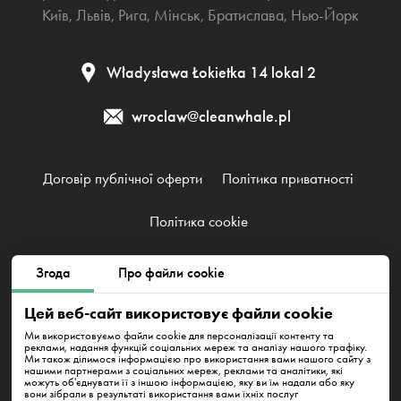
Київ
,
Львів
,
Рига
,
Мінськ
,
Братислава
,
Нью-Йорк
Władysława Łokietka 14 lokal 2
wroclaw@cleanwhale.pl
Договір публічної оферти
Політика приватності
Політика cookie
Згода
Про файли cookie
Clean Whale Sp. z o.o., KRS 0000868230, NIP: 6751738063,
REGON: 38745511400000
Цей веб-сайт використовує файли cookie
Wrocław, Władysława Łokietka 14 lokal 2, 30-010
Ми використовуємо файли cookie для персоналізації контенту та
реклами, надання функцій соціальних мереж та аналізу нашого трафіку.
Ми також ділимося інформацією про використання вами нашого сайту з
нашими партнерами з соціальних мереж, реклами та аналітики, які
можуть об'єднувати її з іншою інформацією, яку ви їм надали або яку
вони зібрали в результаті використання вами їхніх послуг