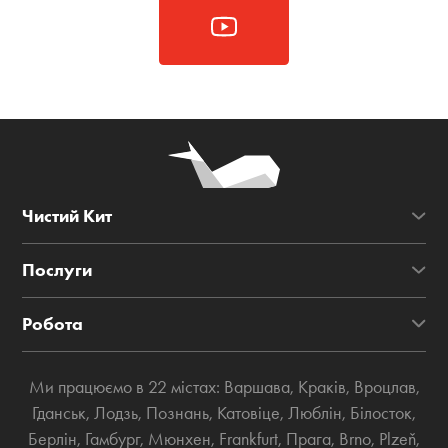
Чистий Кит
Послуги
Робота
Ми працюємо в 22 містах:
Варшава
,
Краків
,
Вроцлав
,
Гданськ
,
Лодзь
,
Познань
,
Катовіце
,
Люблін
,
Білосток
,
Берлін
,
Гамбург
,
Мюнхен
,
Frankfurt
,
Прага
,
Brno
,
Plzeň
,