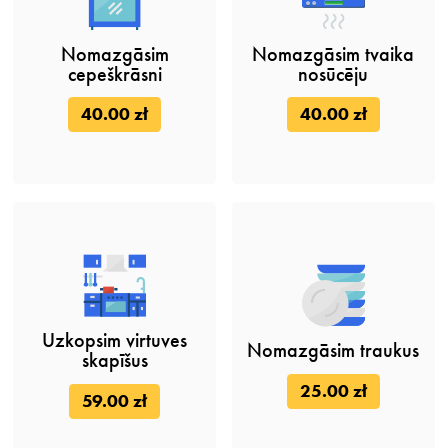
Nomazgāsim
Nomazgāsim tvaika
cepeškrāsni
nosūcēju
40.00 zł
40.00 zł
Uzkopsim virtuves
Nomazgāsim traukus
skapīšus
25.00 zł
59.00 zł