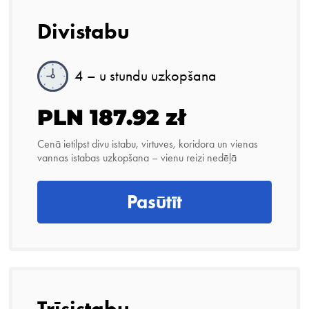
Divistabu
4 – u stundu uzkopšana
PLN 187.92 zł
Cenā ietilpst divu istabu, virtuves, koridora un vienas
vannas istabas uzkopšana – vienu reizi nedēļā
Pasūtīt
Trīsistabu