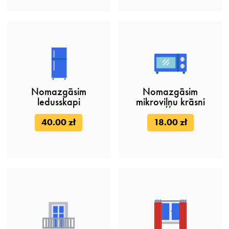
Nomazgāsim
Nomazgāsim
ledusskapi
mikroviļņu krāsni
40.00 zł
18.00 zł