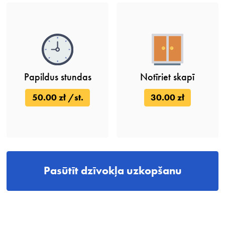
Papildus stundas
Notīriet skapī
50.00 zł /st.
30.00 zł
Pasūtīt dzīvokļa uzkopšanu