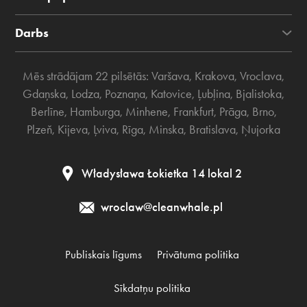
Darbs
Mēs strādājam 22 pilsētās:
Varšava
,
Krakova
,
Vroclava
,
Gdaņska
,
Lodza
,
Poznaņa
,
Katovice
,
Ļubļina
,
Bjalistoka
,
Berlīne
,
Hamburga
,
Minhene
,
Frankfurt
,
Prāga
,
Brno
,
Plzeň
,
Kijeva
,
Ļviva
,
Rīga
,
Minska
,
Bratislava
,
Ņujorka
Władysława Łokietka 14 lokal 2
wroclaw@cleanwhale.pl
Publiskais līgums
Privātuma politika
Sīkdatņu politika