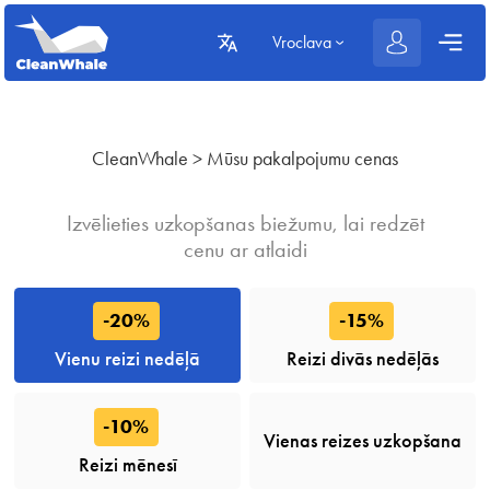
Vroclava
CleanWhale
>
Mūsu pakalpojumu cenas
Izvēlieties uzkopšanas biežumu, lai redzēt
cenu ar atlaidi
-20%
-15%
Vienu reizi nedēļā
Reizi divās nedēļās
-10%
Vienas reizes uzkopšana
Reizi mēnesī