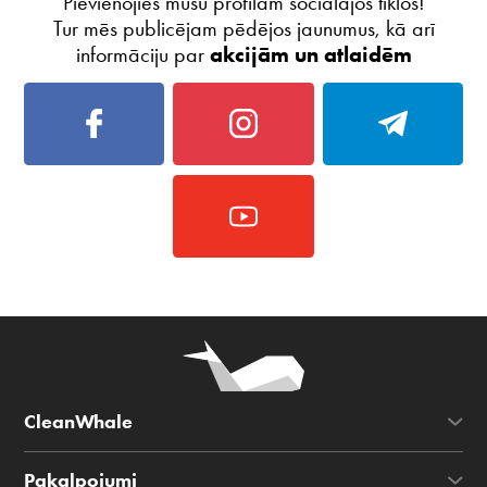
Pievienojies mūsu profilam sociālajos tīklos!
Tur mēs publicējam pēdējos jaunumus, kā arī
informāciju par
akcijām un atlaidēm
CleanWhale
Pakalpojumi