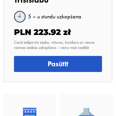
5 – u stundu uzkopšana
PLN 223.92 zł
Cenā ietilpst trīs istabu, virtuves, koridora un vienas
vannas istabas uzkopšana – vienu reizi nedēļā
Pasūtīt