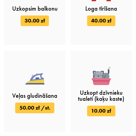
Uzkopsim balkonu
Loga tīrīšana
30.00 zł
40.00 zł
Uzkopt dzīvnieku
Veļas gludināšana
tualeti (kaķu kaste)
50.00 zł /st.
10.00 zł