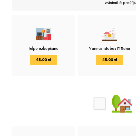
Minimālā pasūtī
Telpu uzkopšana
Vannas istabas tīrīšana
45.00 zł
45.00 zł