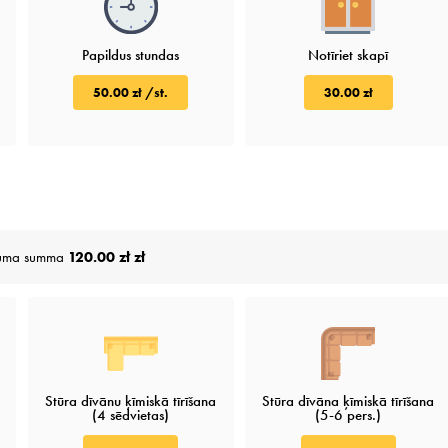
Papildus stundas
Notīriet skapī
50.00 zł /st.
30.00 zł
juma summa
120.00 zł zł
Stūra dīvānu ķīmiskā tīrīšana
Stūra dīvāna ķīmiskā tīrīšana
(4 sēdvietas)
(5-6 pers.)