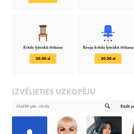
Krēslu ķīmiskā tīrīšana
Biroja krēsla ķīmiskā tīrīšana
20.00 zł
20.00 zł
IZVĒLIETIES UZKOPĒJU
Rādīt p