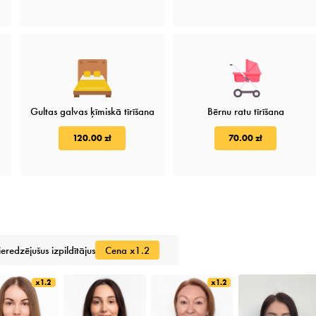
Gultas galvas ķīmiskā tīrīšana
Bērnu ratu tīrīšana
120.00 zł
70.00 zł
ieredzējušus izpildītājus
Cena x1.2
x1.2
x1.2