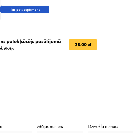
Tas pats septembris
ms putekļsūcējs pasūtījumā
28.00 zł
kļsūcēju
de
Mājas numurs
Dzīvokļa numurs