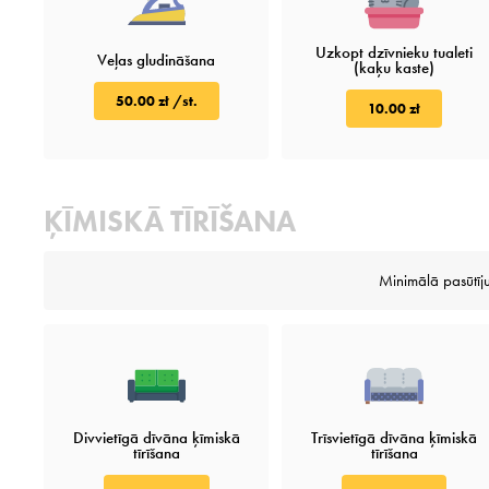
Uzkopt dzīvnieku tualeti
Veļas gludināšana
(kaķu kaste)
50.00 zł /st.
10.00 zł
ĶĪMISKĀ TĪRĪŠANA
Minimālā pasūtī
Divvietīgā dīvāna ķīmiskā
Trīsvietīgā dīvāna ķīmiskā
tīrīšana
tīrīšana