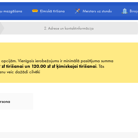
gu mazgāšana
Ķīmiskā tīrīšana
Meistars uz stundu
Biro
2. Adrese un kontaktinformācija
ām opcijām. Vienīgais ierobežojums ir minimālā pasūtījuma summa
 zł tīrīšanai un 120.00 zł zł ķīmiskajai tīrīšanai
. Tās
šanu veic dažādi cilvēki
ersona