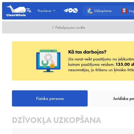
Uzkopšana
Lo
Vroclava
1. Pakalpojumu izvēle
Kā tas darbojas?
Jūs varat veikt pasūtījumu no jebkur
katram pasūtījuma veidam:
135.00 zł
nesummējas, jo tīrīšanu un ķīmisko tīrī
Fiziska persona
Juridiska p
DZĪVOKĻA UZKOPŠANA