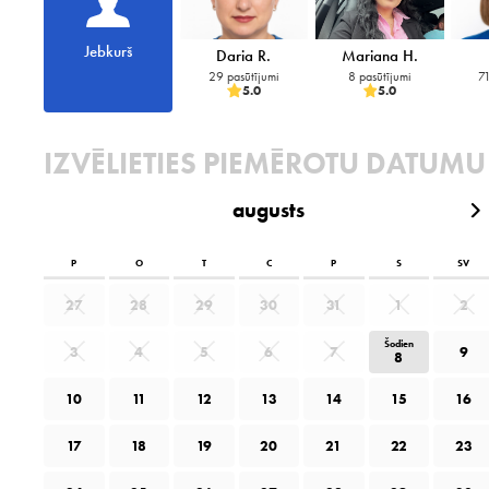
Jebkurš
Daria R.
Mariana H.
29 pasūtījumi
8 pasūtījumi
71
5.0
5.0
IZVĒLIETIES PIEMĒROTU DATUMU
augusts
P
O
T
C
P
S
SV
27
28
29
30
31
1
2
Šodien
3
4
5
6
7
9
8
10
11
12
13
14
15
16
17
18
19
20
21
22
23