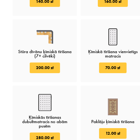
140.00 zł
160.00 zł
Stūra dīvānu ķīmiskā tīrīšana
Ķīmiskā tīrīšana vienvietīgs
(7+ cilvēki)
matracis
200.00 zł
70.00 zł
Ķīmiskās tīrīšanas
dubultmatracis no abām
Paklāju ķīmiskā tīrīšana
pusēm
12.00 zł
280.00 zł