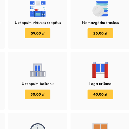
u
Uzkopsim virtuves skapīšus
Nomazgāsim traukus
59.00 zł
25.00 zł
Uzkopsim balkonu
Loga tīrīšana
30.00 zł
40.00 zł