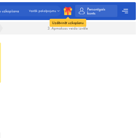
Personīgais
ju uzkopšana
Vairāk pakalpojumu
konts
Uzdāvināt uzkopšanu
3. Apmaksas veida izvēle