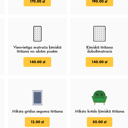
170.00 zł
190.00 zł
Vienvietīga matrača ķīmiskā
Ķīmiskā tīrīšana
tīrīšana no abām pusēm
dubultmatracis
140.00 zł
140.00 zł
Mīksta grīdas seguma tīrīšana
Mīksto krēslu ķīmiskā tīrīšana
12.00 zł
50.00 zł