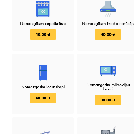
Nomazgāsim cepeškrāsni
Nomazgāsim tvaika nosūcēj
40.00 zł
40.00 zł
Nomazgāsim mikroviļņu
Nomazgāsim ledusskapi
krāsni
40.00 zł
18.00 zł