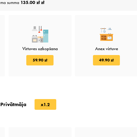
juma summa
135.00 zł zł
Virtuves uzkopšana
Anex virtuve
59.90 zł
49.90 zł
Privātmāja
x1.2