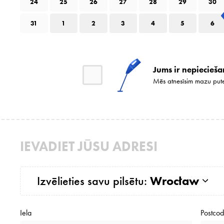
24
25
26
27
28
29
30
31
1
2
3
4
5
6
Jums ir nepiecieša
Mēs atnesīsim mazu pute
IEVADIET JŪSU ADRESI
Izvēlieties savu pilsētu:
Wrocław
Iela
Postco