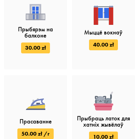
Прыбярэм на
Мыццё вокнаў
балконе
40.00 zł
30.00 zł
Прыбраць латок для
Прасаванне
хатніх жывёлаў
50.00 zł /г
10.00 zł