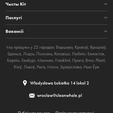
Чысты Кіт
Паслугі
Вакансіі
Мы працуем у 22 гарадах:
Варшава
,
Кракаў
,
Вроцлаў
,
Гданьск
,
Лодзь
,
Познань
,
Катавіцэ
,
Люблін
,
Беласток
,
Берлін
,
Гамбург
,
Мюнхен
,
Frankfurt
,
Прага
,
Brno
,
Plzeň
,
Кіеў
,
Львоў
,
Рыга
,
Мінск
,
Браціслава
,
Нью-Ёрк
Władysława Łokietka 14 lokal 2
wroclaw@cleanwhale.pl
Публічная дамова
Палітыка прыватнасці