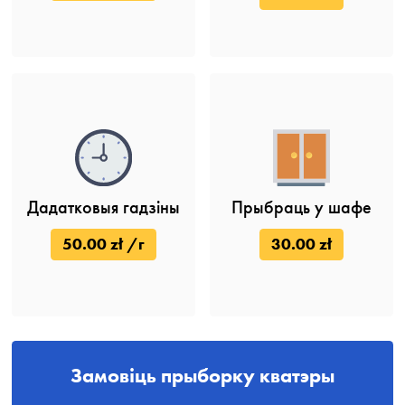
Дадатковыя гадзіны
Прыбраць у шафе
50.00 zł /г
30.00 zł
Замовіць прыборку кватэры