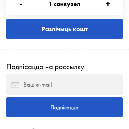
-
+
1
санвузел
Разлічыць кошт
Падпісацца на рассылку
Подпісацца