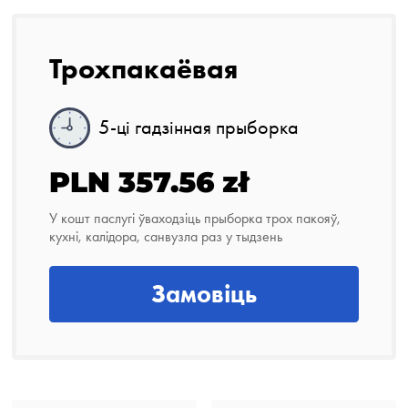
Трохпакаёвая
5-ці гадзінная прыборка
PLN 357.56 zł
У кошт паслугі ўваходзіць прыборка трох пакояў,
кухні, калідора, санвузла раз у тыдзень
Замовіць