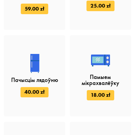
25.00 zł
59.00 zł
Памыем
Пачысцім лядоўню
мікрахвалёўку
40.00 zł
18.00 zł