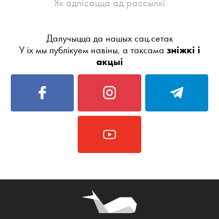
Як адпісацца ад рассылкі
Далучыцца да нашых сац.сетак
У іх мы публікуем навіны, а таксама
зніжкі і
акцыі