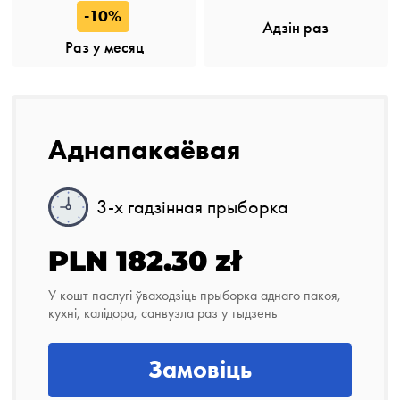
-10%
Адзін раз
Раз у месяц
Аднапакаёвая
3-х гадзінная прыборка
PLN 182.30 zł
У кошт паслугі ўваходзіць прыборка аднаго пакоя,
кухні, калідора, санвузла раз у тыдзень
Замовіць