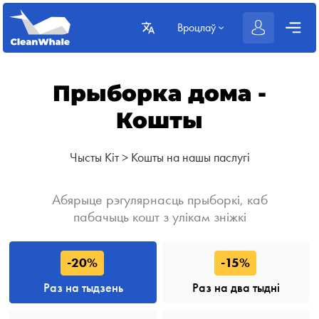
Вроцлаў
Прыборка дома -
Кошты
Чысты Кіт
>
Кошты на нашы паслугі
Абярыце рэгулярнасць прыборкі, каб
пабачыць кошт з улікам зніжкі
-20%
-15%
Раз на тыдзень
Раз на два тыдні