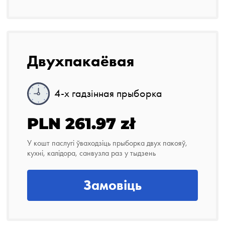
Двухпакаёвая
4-х гадзінная прыборка
PLN 261.97 zł
У кошт паслугі ўваходзіць прыборка двух пакояў,
кухні, калідора, санвузла раз у тыдзень
Замовіць