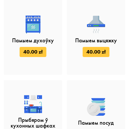
Памыем духоўку
Памыем выцяжку
40.00 zł
40.00 zł
Прыбяром ў
Памыем посуд
кухонных шафках