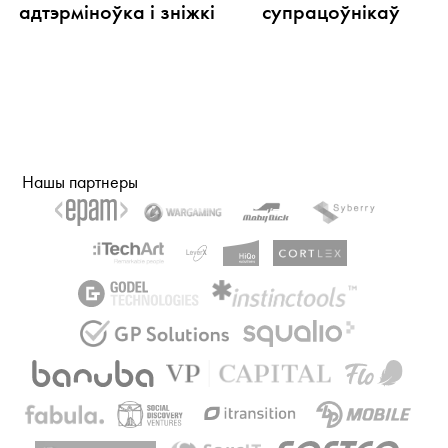
адтэрміноўка і зніжкі
супрацоўнікаў
Нашы партнеры