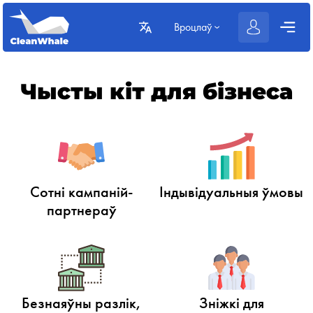
Вроцлаў
Чысты кіт для бізнеса
Сотні кампаній-
Індывідуальныя ўмовы
партнераў
Безнаяўны разлік,
Зніжкі для