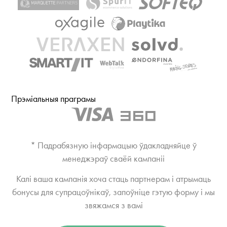
Прэміальныя праграмы
* Падрабязную інфармацыю ўдакладняйце ў
менеджэраў сваёй кампаніі
Калі ваша кампанія хоча стаць партнерам і атрымаць
бонусы для супрацоўнікаў, запоўніце гэтую форму і мы
звяжамся з вамі