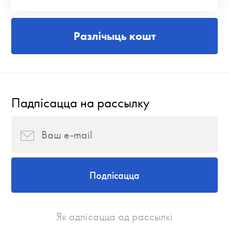
Разлічыць кошт
Падпісацца на рассылку
Подпісацца
Як адпісацца ад рассылкі