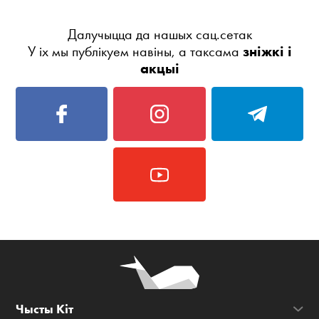
Далучыцца да нашых сац.сетак
У іх мы публікуем навіны, а таксама
зніжкі і
акцыі
Чысты Кіт