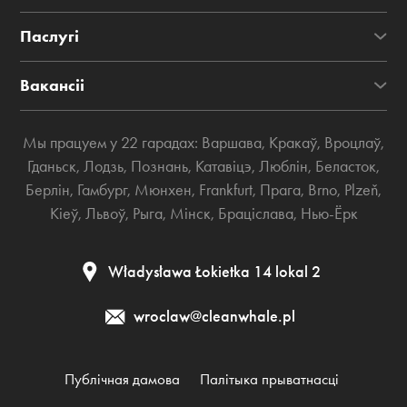
Паслугі
Вакансіі
Мы працуем у 22 гарадах:
Варшава
,
Кракаў
,
Вроцлаў
,
Гданьск
,
Лодзь
,
Познань
,
Катавіцэ
,
Люблін
,
Беласток
,
Берлін
,
Гамбург
,
Мюнхен
,
Frankfurt
,
Прага
,
Brno
,
Plzeň
,
Кіеў
,
Львоў
,
Рыга
,
Мінск
,
Браціслава
,
Нью-Ёрк
Władysława Łokietka 14 lokal 2
wroclaw@cleanwhale.pl
Публічная дамова
Палітыка прыватнасці