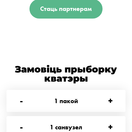
Стаць партнерам
Замовіць прыборку
кватэры
-
+
1
пакой
-
+
1
санвузел