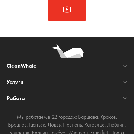
CleanWhale
Услуги
Работа
Мы работаем в 22 городах:
Варшава
,
Краков
,
Вроцлав
,
Гданьск
,
Лодзь
,
Познань
,
Катовице
,
Люблин
,
Беласток
,
Берлин
,
Гамбург
,
Мюнхен
,
Frankfurt
,
Прага
,