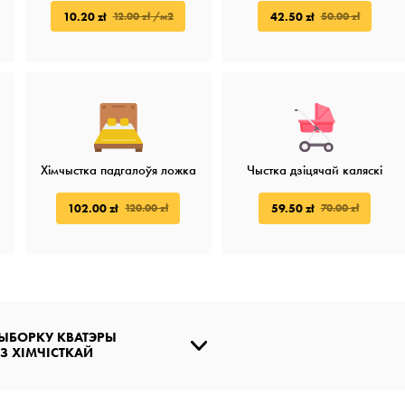
10.20 zł
42.50 zł
12.00 zł /м2
50.00 zł
Хімчыстка падгалоўя ложка
Чыстка дзіцячай каляскі
102.00 zł
59.50 zł
120.00 zł
70.00 zł
ЫБОРКУ КВАТЭРЫ
З ХІМЧІСТКАЙ