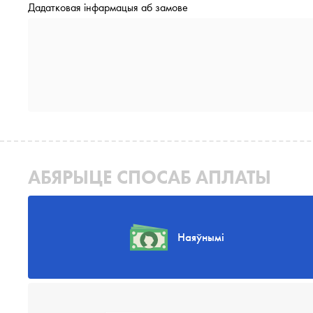
Дадатковая інфармацыя аб замове
АБЯРЫЦЕ СПОСАБ АПЛАТЫ
Наяўнымі