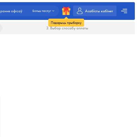
Асабісты кабінет
ранне офісаў
Больш паслуг
Падарыць прыборку
3. Выбар спосабу аплаты