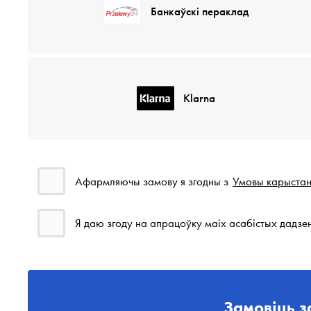
Банкаўскі пераклад
Klarna
Афармляючы замову я згодны з
Умовы карыста
Я даю згоду на апрацоўку маіх асабістых дадзе
Замовіць з