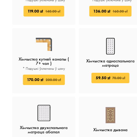
* Падушкі ўключаны ў цану
* Падушкі ўключаны ў цану
119.00 zł
136.00 zł
140.00 zł
160.00 zł
Хімчыстка кутняй канапы (
Хімчыстка аднаспальнага
7+ чал )
матраца
* Падушкі ўключаны ў цану
59.50 zł
70.00 zł
170.00 zł
200.00 zł
Хімчыстка двухспальнага
Хімчыстка дывана
матраца абапал