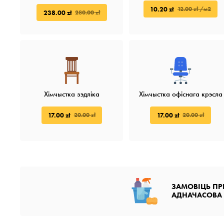
10.20 zł
12.00 zł /м2
238.00 zł
280.00 zł
Хімчыстка зэдліка
Хімчыстка офіснага крэсла
17.00 zł
17.00 zł
20.00 zł
20.00 zł
ЗАМОВІЦЬ ПР
АДНАЧАСОВА 