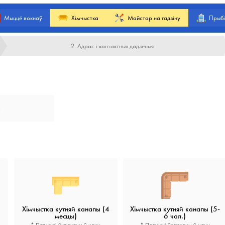
Мыццё вокнаў
Хімчыстка
Майстар на гадзіну
Прыбі
2. Адрас і кантактныя дадзеныя
а
Хімчыстка кутняй канапы (4
Хімчыстка кутняй канапы (5-
месцы)
6 чал.)