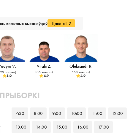
ць вопытных выканаўцаў
Цана x1.2
Vadym V.
Vitalii Z.
Oleksandr R.
29 заказаў
106 заказаў
568 заказаў
5.0
4.9
4.9
 ПРЫБОРКІ
7
:30
8
:00
9
:00
10
:00
11
:00
12
:00
13
:00
14
:00
15
:00
16
:00
17
:00