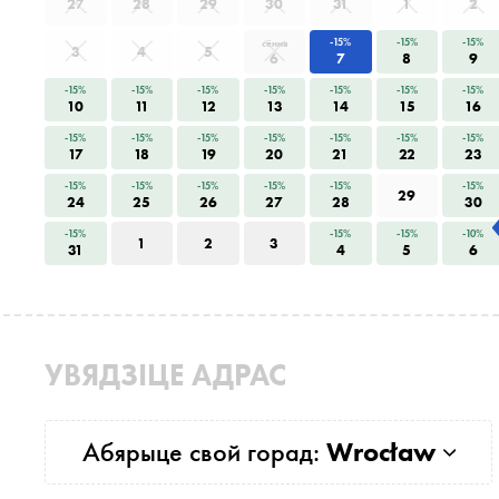
27
28
29
30
31
1
2
-15%
-15%
-15%
сёння
3
4
5
6
7
8
9
-15%
-15%
-15%
-15%
-15%
-15%
-15%
10
11
12
13
14
15
16
-15%
-15%
-15%
-15%
-15%
-15%
-15%
17
18
19
20
21
22
23
-15%
-15%
-15%
-15%
-15%
-15%
29
24
25
26
27
28
30
-15%
-15%
-15%
-10%
1
2
3
31
4
5
6
УВЯДЗІЦЕ АДРАС
Абярыце свой горад:
Wrocław