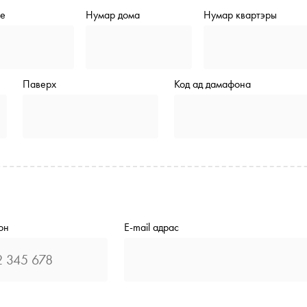
de
Нумар дома
Нумар квартэры
Паверх
Код ад дамафона
он
E-mail адрас