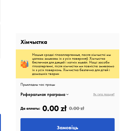
Хімчыстка
Нашыя сродкі гіпааллергенныя, пасля хімчысткі мы
цалкам змываем іх з усіх паверхняў. Хімчыстка
бяспечная для дзяцей і хатніх жывёл. Наші засоби
гіпоалергенні, після хімчистки ми повністю змиваємо
їх з усіх поверхонь. Хімчистка безпечна для дітей і
домашніх тварин
Прыкладны час працы
Рэферальная праграма
Як гэта працуе?
0.00 zł
0.00 zł
Да аплаты:
Замовіць