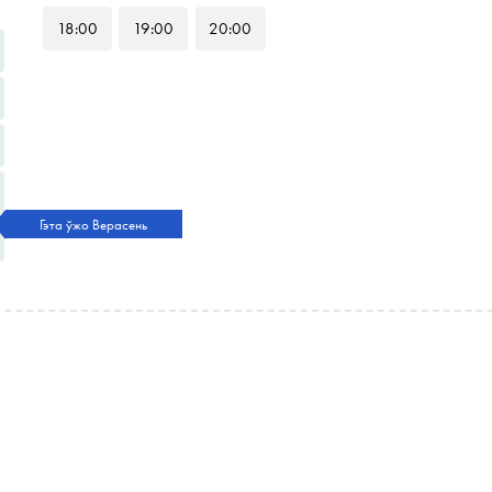
18
:00
19
:00
20
:00
Гэта ўжо Верасень