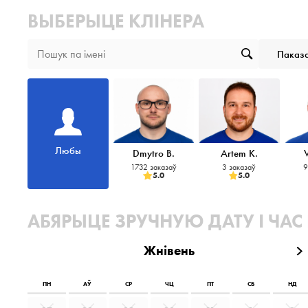
ВЫБЕРЫЦЕ КЛІНЕРА
Паказа
Любы
Dmytro B.
Artem K.
1732 заказаў
3 заказаў
9
5.0
5.0
АБЯРЫЦЕ ЗРУЧНУЮ ДАТУ І ЧАС
Жнівень
ПН
АЎ
СР
ЧЦ
ПТ
СБ
НД