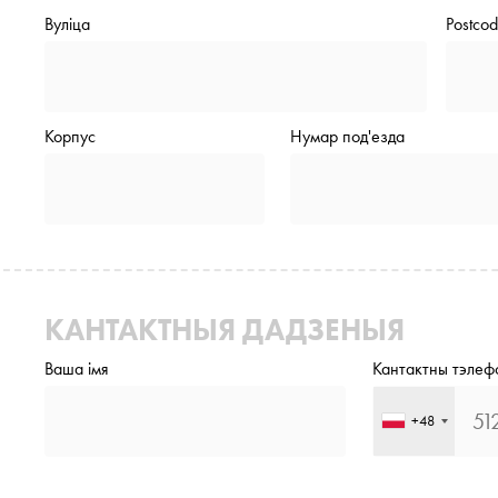
Вуліца
Postco
Корпус
Нумар под'езда
КАНТАКТНЫЯ ДАДЗЕНЫЯ
Ваша імя
Кантактны тэлеф
+48