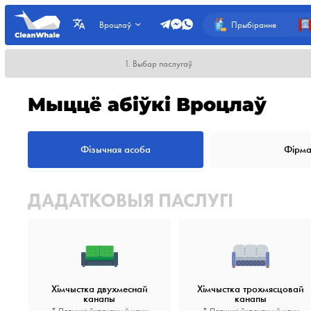
Прыбіранне
Вроцлаў
1. Выбар паслугаў
Мыццё абіўкі Вроцлаў
Фізычная асоба
Фірм
ДАДАТКОВЫЯ ПАСЛУГІ
Хімчыстка двухмеснай
Хімчыстка трохмясцовай
канапы
канапы