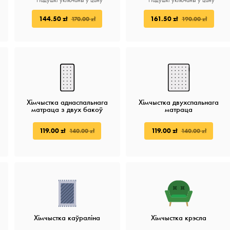
* Падушкі ўключаны ў цану
* Падушкі ўключаны ў цану
144.50 zł
161.50 zł
170.00 zł
190.00 zł
Хімчыстка аднаспальнага
Хімчыстка двухспальнага
матраца з двух бакоў
матраца
119.00 zł
119.00 zł
140.00 zł
140.00 zł
Хімчыстка каўраліна
Хімчыстка крэсла