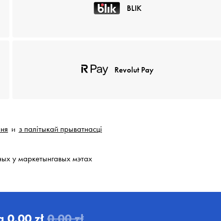
BLIK
Revolut Pay
ння
и
з палітыкай прыватнасці
ных у маркетынгавых мэтах
а
0.00 zł
0.00 zł